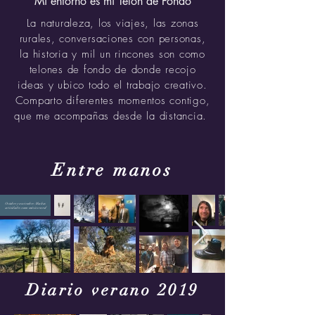
Mi entorno es mi Telón de Fondo
La naturaleza, los viajes, las zonas
rurales, conversaciones con personas,
la historia y mil un rincones son como
telones de fondo de donde recojo
ideas y ubico todo el trabajo creativo.
Comparto diferentes momentos contigo,
que me acompañas desde la distancia.
Entre manos
Octubre y noviembre. Muchas
actividades como músico rural
Diario verano 2019