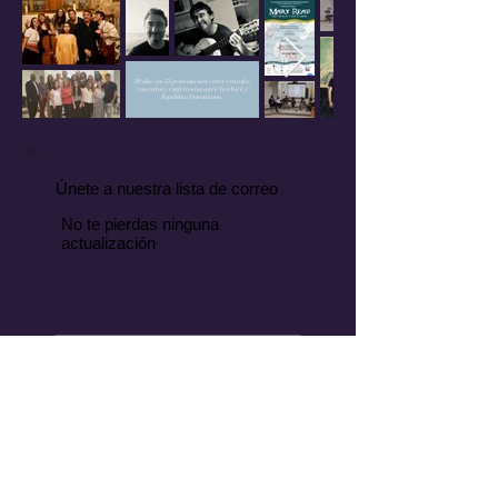
20 días con 12 presentaciones entre recitales,
conciertos y conferencias entre New York y
República Dominicana.
Únete a nuestra lista de correo
No te pierdas ninguna
actualización
Suscríbete ahora