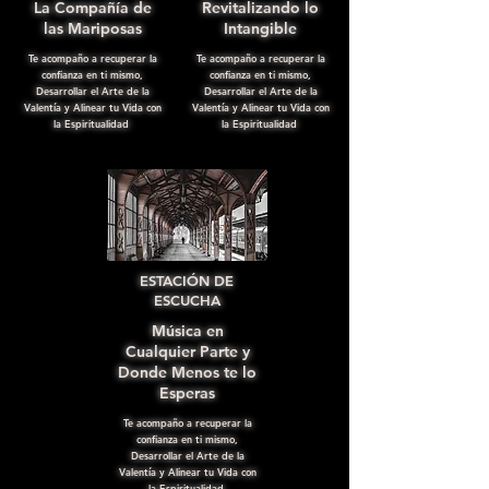
La Compañía de
Revitalizando lo
las Mariposas
Intangible
Te acompaño a recuperar la
Te acompaño a recuperar la
confianza en ti mismo,
confianza en ti mismo,
Desarrollar el Arte de la
Desarrollar el Arte de la
Valentía y Alinear tu Vida con
Valentía y Alinear tu Vida con
la Espiritualidad
la Espiritualidad
ESTACIÓN DE
ESCUCHA
Música en
Cualquier Parte y
Donde Menos te lo
Esperas
Te acompaño a recuperar la
confianza en ti mismo,
Desarrollar el Arte de la
Valentía y Alinear tu Vida con
la Espiritualidad