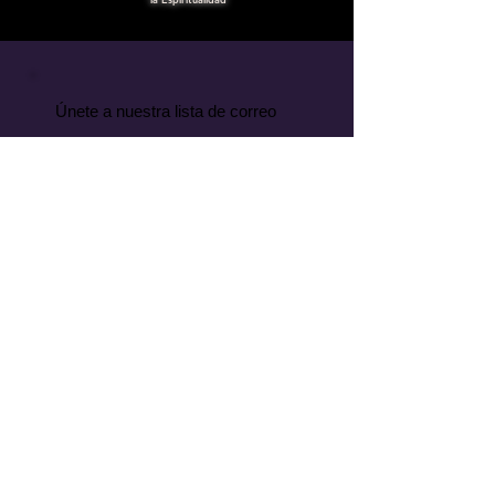
Únete a nuestra lista de correo
No te pierdas ninguna
actualización
Suscríbete ahora
compositorartesano@gmail.com