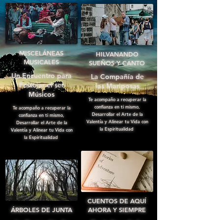
MISCELÁNEAS
HILVANANDO
MUSICALES
SUEÑOS Y CANTO
Un Encuentro para
La Compañía de
Festejar el ser
las Mariposas
Músicos
Te acompaño a recuperar la
confianza en ti mismo,
Te acompaño a recuperar la
Desarrollar el Arte de la
confianza en ti mismo,
Valentía y Alinear tu Vida con
Desarrollar el Arte de la
la Espiritualidad
Valentía y Alinear tu Vida con
la Espiritualidad
CUENTOS DE AQUÍ
​ÁRBOLES DE JUNTA
AHORA Y SIEMPRE