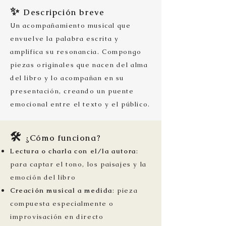
✨
Descripción breve
Un acompañamiento musical que
envuelve la palabra escrita y
amplifica su resonancia. Compongo
piezas originales que nacen del alma
del libro y lo acompañan en su
presentación, creando un puente
emocional entre el texto y el público.
🛠️
¿Cómo funciona?
Lectura o charla con el/la autora
:
para captar el tono, los paisajes y la
emoción del libro
Creación musical a medida
: pieza
compuesta especialmente o
improvisación en directo