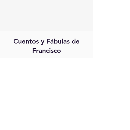
Cuentos y Fábulas de
Francisco
Fábulas y cuentos de Francisco 01
Francisco Javier Manzano
-01:38
Fábulas y cuentos de Francisco 02
Francisco Javier Manzano
-01:55
Fábulas y cuentos de Francisco 03
Francisco Javier Manzano
-01:00