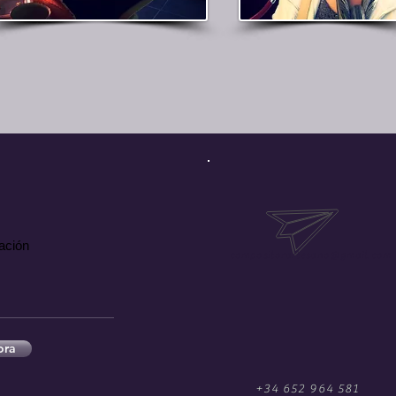
ación
compositorartesano@gmail.com
ora
+34 652 964 581