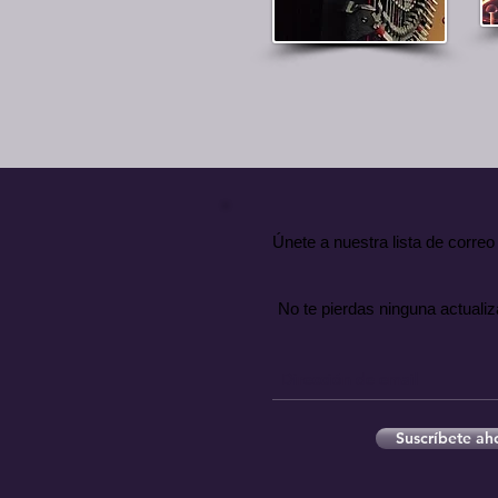
Únete a nuestra lista de correo
No te pierdas ninguna actualiz
Suscríbete ah