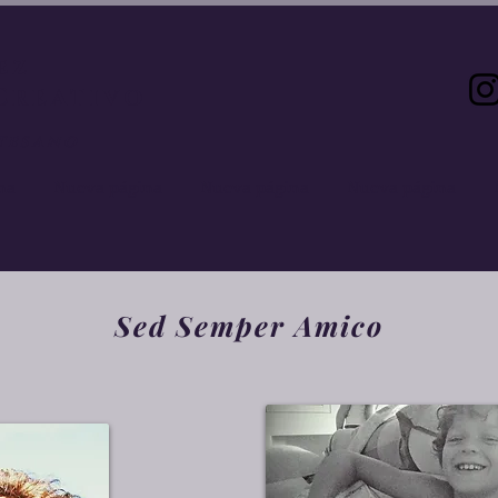
ez
Creativo
tesano
na
Nueva página
Nueva página
Nueva página
Sed Semper Amico