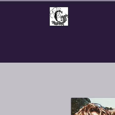
David Álvar
Mediador 
Compositor Ar
INICIO
Nueva página
Nueva página
Nueva pági