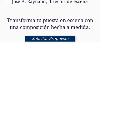
— José A. Raynaud, director de escena
Transforma tu puesta en escena con
una composición hecha a medida.
Solicitar Propuesta
Descargar Dossier
Únete a nuestra lista de correo
No te pierdas ninguna
actualización