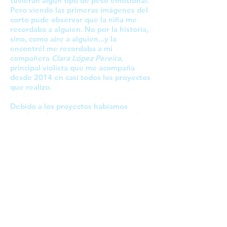
tuvieran algún tipo de peso emocional.
Pero viendo las primeras imágenes del
corto pude observar que la niña me
recordaba a alguien. No por la historia,
sino, como aire a alguien...y la
encontré! me recordaba a mi
compañera
Clara López Pereira
,
principal violista que me acompaña
desde 2014 en casi todos los proyectos
que realizo.
Debido a los proyectos habíamos
tenido en los meses anteriores muchas
conversaciones personales provocando
acercamiento de amistad más allá de
nuestra profesión. Y de estas
conversaciones y la parte emocional de
lo que íbamos compartiendo me sirvió
para crear los motivos principales y la
textura emocional adecuada.
Clara es una músico a quien admiro
sinceramente. Ahora terminamos una
etapa que ha comprendido desde 2014