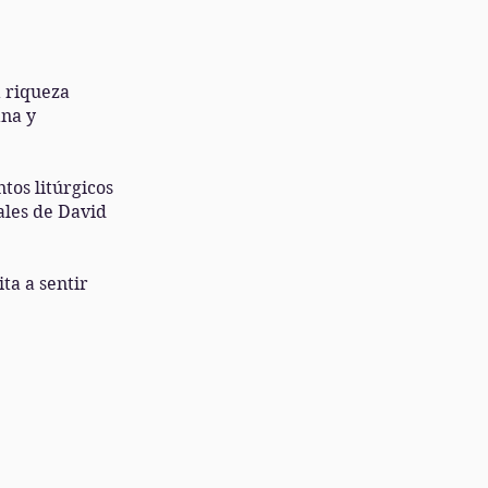
a riqueza
ana y
tos litúrgicos
ales de David
ta a sentir