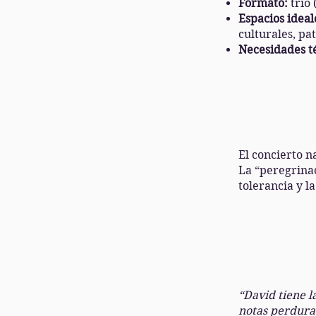
Formato:
trío 
Espacios ideal
culturales, pa
Necesidades t
El concierto n
La “peregrinac
tolerancia y 
“David tiene l
notas perdura 