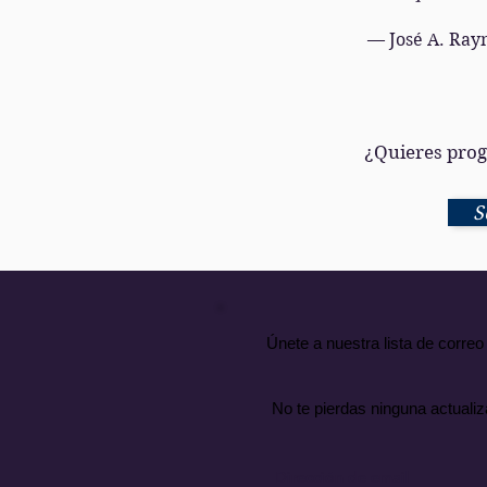
— José A. Ray
¿Quieres pro
S
Únete a nuestra lista de correo
No te pierdas ninguna actualiz