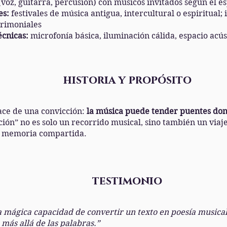
(voz, guitarra, percusión) con músicos invitados según el e
es:
festivales de música antigua, intercultural o espiritual; 
trimoniales
écnicas:
microfonía básica, iluminación cálida, espacio acú
historia y propósito
ace de una convicción:
la música puede tender puentes dond
ión” no es solo un recorrido musical, sino también un viaje 
la memoria compartida.
testimonio
a mágica capacidad de convertir un texto en poesía musical
más allá de las palabras.”