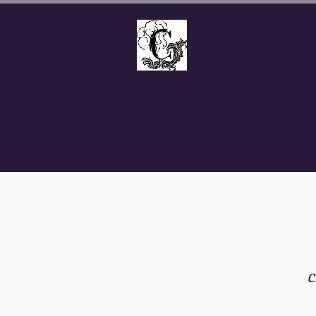
David Álvar
Mediador 
Compositor Ar
INICIO
Nueva página
Nueva página
Nueva pági
c