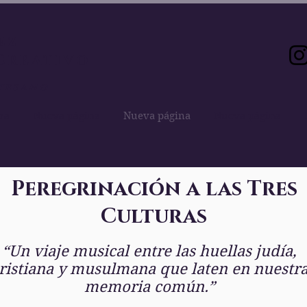
ez
Creativo
tesano
na
Nueva página
Nueva página
Nueva página
Peregrinación a las Tres
Culturas
“Un viaje musical entre las huellas judía,
ristiana y musulmana que laten en nuestr
memoria común.”