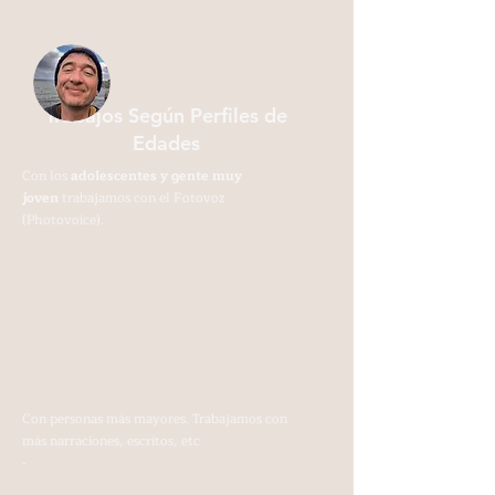
Trabajos Según Perfiles de
Edades
Con los
adolescentes y gente muy
joven
trabajamos con el Fotovoz
(Photovoice).
Con personas más mayores. Trabajamos con
más narraciones, escritos, etc
-