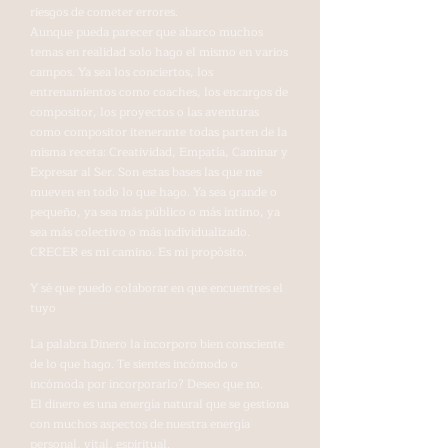
riesgos de cometer errores.
Aunque pueda parecer que abarco muchos
temas en realidad solo hago el mismo en varios
campos. Ya sea los conciertos, los
entrenamientos como coaches, los encargos de
compositor, los proyectos o las aventuras
como compositor itenerante todas parten de la
misma receta: Creatividad, Empatía, Caminar y
Expresar al Ser. Son estas bases las que me
mueven en todo lo que hago. Ya sea grande o
pequeño, ya sea más público o más íntimo, ya
sea más colectivo o más individualizado.
CRECER es mi camino. Es mi propósito.
Y sé que puedo colaborar en que encuentres el
tuyo
La palabra Dinero la incorporo bien consciente
de lo que hago. Te sientes incómodo o
incómoda por incorporarlo? Deseo que no.
El dinero es una energía natural que se gestiona
con muchos aspectos de nuestra energía
personal, vital, espiritual.