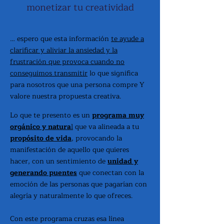
monetizar tu creatividad​
… espero que esta información
te ayude a
clarificar y aliviar la ansiedad y la
frustración que provoca cuando no
conseguimos transmitir
lo que significa
para nosotros que una persona compre Y
valore nuestra propuesta creativa.
Lo que te presento es un
programa muy
orgánico y natura
l
que va alineada a tu
propósito de vida
, provocando la
manifestación de aquello que quieres
hacer, con un sentimiento de
unidad y
generando puentes
que conectan con la
emoción de las personas que pagarían con
alegría y naturalmente lo que ofreces​.
Con este programa cruzas esa línea