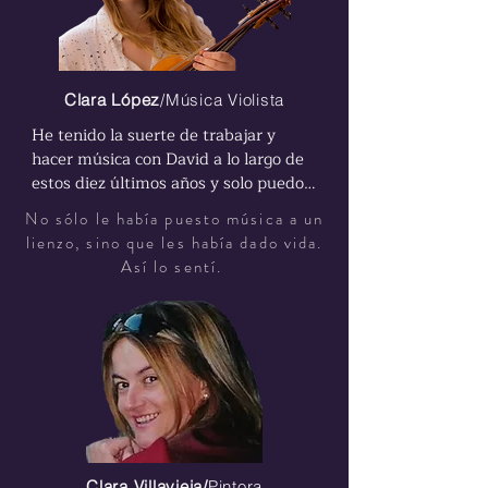
Clara López
/Música Violista
He tenido la suerte de trabajar y 
hacer música con David a lo largo de 
estos diez últimos años y solo puedo 
recomendar su trabajo. Su enfoque es 
No sólo le había puesto música a un
mucho más que una simple 
lienzo, sino que les había dado vida.
enseñanza de técnicas, teoría o 
Así lo sentí.
ejecución musical. Lo que realmente 
lo distingue es su enfoque por 
proyectos y su profundo sentido 
social y espiritual.

Cada proyecto que propone está 
diseñado no solo para desarrollar la 
actividad musical, sino también para 
fomentar la colaboración y el 
Clara Villavieja/
Pintora