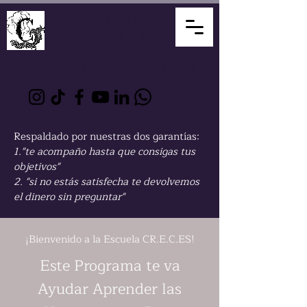
David Álvarez
Mediador
Creativo
Compositor Artesano
Respaldado por nuestras dos garantías:
1."te acompaño hasta que consigas tus
objetivos"
2. "si no estás satisfecha te devolvemos
el dinero sin preguntar"
¡Bienvenido a la Escuela CR.E.C.ES!
Este Programa te va
Ayudar Aprender las