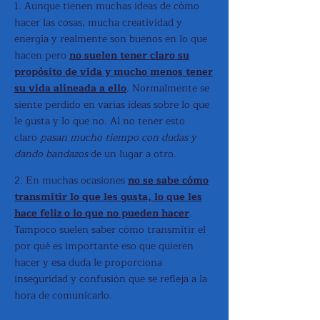
1. Aunque tienen muchas ideas de cómo
hacer las cosas, mucha creatividad y
energía y realmente son buenos en lo que
hacen pero
no suelen tener claro su
propósito de vida y mucho menos tener
su vida alineada a ello
. Normalmente se
siente perdido en varias ideas sobre lo que
le gusta y lo que no. Al no tener esto
claro
pasan mucho tiempo con dudas y
dando bandazos
de un lugar a otro.
2. En muchas ocasiones
no se sabe cómo
transmitir lo que les gusta, lo que les
hace feliz o lo que no pueden hacer
.
Tampoco suelen saber cómo transmitir el
por qué es importante eso que quieren
hacer y esa duda le proporciona
inseguridad y confusión que se refleja a la
hora de comunicarlo.