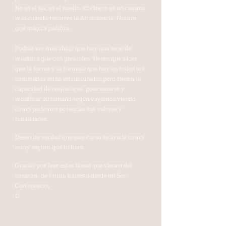
No es el fin, es el medio. El dinero es un camino
más cuando recorres la Abundancia.
Humm
qué mágica palabra.
Podrás ver más abajo que hay una serie de
módulos que con pivótales. Tienes que saber
que la forma y la fórmula que hay en todos los
contenidos están estructurados pero tienen la
capacidad de reajustarse, posicionarse y
modificar su tamaño según vayamos viendo
cómo podemos potenciar tus valores y
habilidades.
Deseo de verdad que este curso te ayude como
estoy seguro que lo hará.
Gracias por leer estas líneas que vienen del
corazón, de forma honesta desde mi Ser.
Con aprecio,
D.