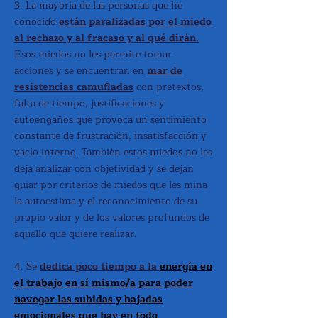
3. La mayoría de las personas que he
conocido
están paralizadas por el miedo
al rechazo y al fracaso​ y al qué dirán.
Esos miedos no les permite tomar
acciones y se encuentran en
mar de
resistencias camufladas
con pretextos,
falta de tiempo, justificaciones y
autoengaños que provoca un sentimiento
constante de frustración, insatisfacción y
vacío interno. También estos miedos no les
deja analizar con objetividad y se dejan
guiar por criterios de miedos que les mina
la autoestima y el reconocimiento de su
propio valor y de los valores profundos de
aquello que quiere realizar.
4. Se
dedica poco tiempo a la
energía en
el trabajo en sí mismo/a para poder
navegar las subidas y bajadas
emocionales que hay en todo