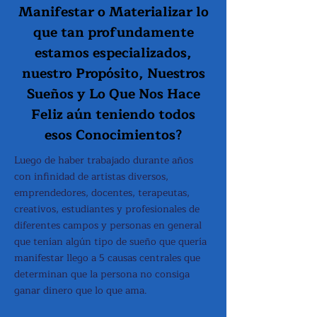
Manifestar o Materializar lo
que tan profundamente
estamos especializados,
nuestro Propósito, Nuestros
Sueños y Lo Que Nos Hace
Feliz aún teniendo todos
esos
Conocimientos
?
Luego de haber trabajado durante años
con infinidad de artistas diversos,
emprendedores, docentes, terapeutas,
creativos, estudiantes y profesionales de
diferentes campos y personas en general
que tenían algún tipo de sueño que quería
manifestar llego a 5 causas centrales que
determinan que la persona no consiga
ganar dinero que lo que ama.