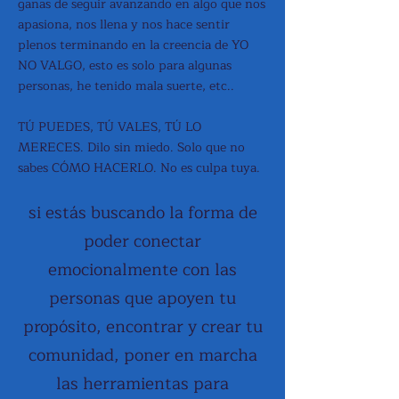
ganas de seguir avanzando en algo que nos
apasiona, nos llena y nos hace sentir
plenos terminand​o en la creencia de YO
NO VALGO, esto es solo para algunas
personas, he tenido mala suerte, etc..
TÚ PUEDES, TÚ VALES, TÚ LO
MERECES. Dilo sin miedo. Solo que no
sabes CÓMO HACERLO. No es culpa tuya.
​si estás buscando la forma de
poder conectar
emocionalmente con las
personas que apoyen tu
propósito, encontrar y crear tu
comunidad, poner en marcha
las herramientas para