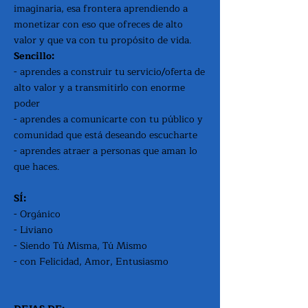
imaginaria, esa frontera aprendiendo a
monetizar con eso que ofreces de alto
valor y que va con tu propósito de vida.
Sencillo:
- aprendes a construir tu servicio/oferta de
alto valor y a transmitirlo con enorme
poder
- aprendes a comunicarte con tu público y
comunidad que está deseando escucharte
- aprendes atraer a personas que aman lo
que haces.
SÍ:
- Orgánico
- Liviano
- Siendo Tú Misma, Tú Mismo
- con Felicidad, Amor, Entusiasmo